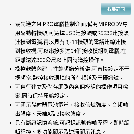
我要詢問
最先進之MIPRO電腦控制介面,備有MIPRODV專
用驅動轉接頭,可選擇USB連接頭或RS232連接頭
連接到電腦,再以具有RJ-11接頭的電話連線連接
到接收機,可以串接多達64個接收模組到電腦,在
距離遠達300公尺以上同時遙控操作。
操控軟體內建高性能頻譜分析儀,可直接設定不干
擾頻率,監控接收環境的所有頻道及干擾訊號。
可自行建立及儲存網路內各個模組的操作項目檔
案,同時保持原始設定。
可顯示發射器電池電量、接收信號強度、音頻輸
出强度、天線A及B接收強度。
具有斷訊記憶系統,可記録訊號傳輸歷程。即時編
輯程控、多功能顯示及連環顯示訊息。