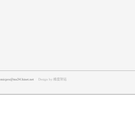
icpro@ms34.hinet.net
Design by:維度架站