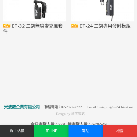
ET-32 二胡無線麥克風套
ET-24 二胡專用發射模組
件
米波羅企業有限公司
聯絡電話：
02-2377-2322 E-mail：micpro@ms34.hinet.net
Design by:維度架站
今日瀏覽人數：
328
總瀏覽人數：
6306549
線上估價
加LINE
電話
地圖